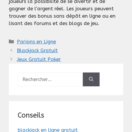
joueurs la possibilité de se divertir et de
gagner de l’argent réel. Les joueurs peuvent
trouver des bonus sans dépôt en ligne ou en
lisant des forums et des blogs de jeu.
Catégories
Parions en Ligne
Blackjack Gratuit
Jeux Gratuit Poker
Rechercher :
Conseils
blackjack en ligne gratuit