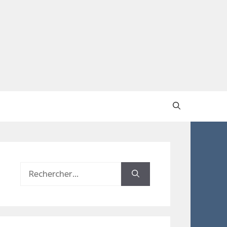
Rechercher :