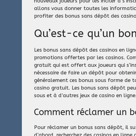
nouveaux joueurs pour les inciter à s’insc
allons vous donner toutes les informati
profiter des bonus sans dépôt des casino
Qu’est-ce qu’un bon
Les bonus sans dépôt des casinos en lign
promotions offertes par les casinos. C
gratuit qui est offert aux joueurs qui s’ins
nécessaire de faire un dépôt pour obteni
généralement ces bonus sous forme de tou
casino gratuit. Les bonus sans dépôt peu
sous et à d’autres jeux de casino en ligne
Comment réclamer un b
Pour réclamer un bonus sans dépôt, il su
d’abord, recherchez des casinos en ligne 