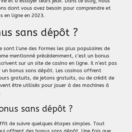
rire et à essayer leurs jeux. Dans ce blog, nous
ons dont vous avez besoin pour comprendre et
s en ligne en 2023.
us sans dépôt ?
e sont l’une des formes les plus populaires de
omme mentionné précédemment, c’est un bonus
crivent sur un site de casino en ligne. Il n’est pas
r un bonus sans dépôt. Les casinos offrent
rs gratuits, de jetons gratuits, ou de crédit de
vent être utilisés pour jouer à des machines à
.
onus sans dépôt ?
ffit de suivre quelques étapes simples. Tout
qui offrent des bonus sans dépôt. Une fois que