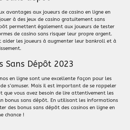
x avantages aux joueurs de casino en ligne en
jouer à des jeux de casino gratuitement sans
épôt permettent également aux joueurs de tester
rmes de casino sans risquer leur propre argent.
aider les joueurs à augmenter leur bankroll et à
tissement.
us Sans Dépôt 2023
nos en ligne sont une excellente façon pour les
 de s’amuser. Mais il est important de se rappeler
et que vous avez besoin de lire attentivement les
n bonus sans dépôt. En utilisant les informations
iter des bonus sans dépôt des casinos en ligne en
e chance !