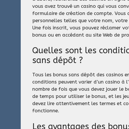
vous avez trouvé un casino qui vous conv
formulaire de création de compte. Vous 
personnelles telles que votre nom, votre
Une fois inscrit, vous pouvez réclamer v
bonus ou en accédant au site Web de pr
Quelles sont les conditi
sans dépôt ?
Tous les bonus sans dépôt des casinos en 
conditions peuvent varier d’un casino à l
nombre de fois que vous devez jouer le bo
de temps pour utiliser le bonus, et les j
devez lire attentivement les termes et 
fonctionne.
Les avantages des bonu