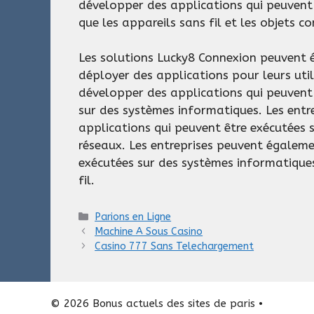
développer des applications qui peuvent 
que les appareils sans fil et les objets c
Les solutions Lucky8 Connexion peuvent é
déployer des applications pour leurs utili
développer des applications qui peuvent 
sur des systèmes informatiques. Les ent
applications qui peuvent être exécutées 
réseaux. Les entreprises peuvent égalem
exécutées sur des systèmes informatique
fil.
Catégories
Parions en Ligne
Machine A Sous Casino
Casino 777 Sans Telechargement
© 2026 Bonus actuels des sites de paris
•