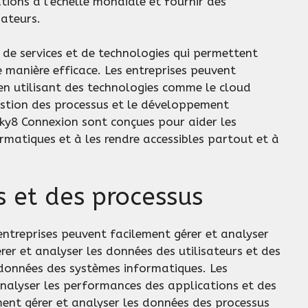
tions à l’échelle mondiale et fournir des
sateurs.
de services et de technologies qui permettent
e manière efficace. Les entreprises peuvent
en utilisant des technologies comme le cloud
estion des processus et le développement
cky8 Connexion sont conçues pour aider les
ormatiques et à les rendre accessibles partout et à
 et des processus
entreprises peuvent facilement gérer et analyser
rer et analyser les données des utilisateurs et des
s données des systèmes informatiques. Les
nalyser les performances des applications et des
ent gérer et analyser les données des processus