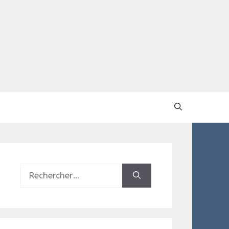
Rechercher :