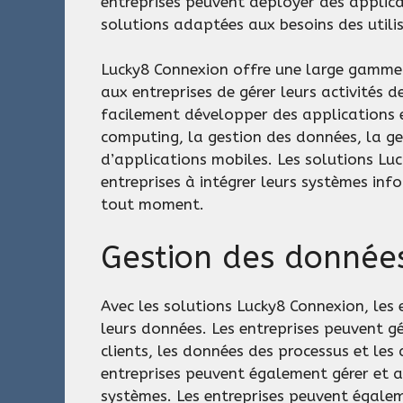
entreprises peuvent déployer des applica
solutions adaptées aux besoins des utili
Lucky8 Connexion offre une large gamme 
aux entreprises de gérer leurs activités d
facilement développer des applications 
computing, la gestion des données, la g
d’applications mobiles. Les solutions Lu
entreprises à intégrer leurs systèmes inf
tout moment.
Gestion des données
Avec les solutions Lucky8 Connexion, les 
leurs données. Les entreprises peuvent gé
clients, les données des processus et le
entreprises peuvent également gérer et a
systèmes. Les entreprises peuvent égalem