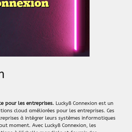
n
e pour les entreprises.
Lucky8 Connexion est un
ions cloud améliorées pour les entreprises. Ces
reprises à intégrer leurs systèmes informatiques
 tout moment. Avec Lucky8 Connexion, les