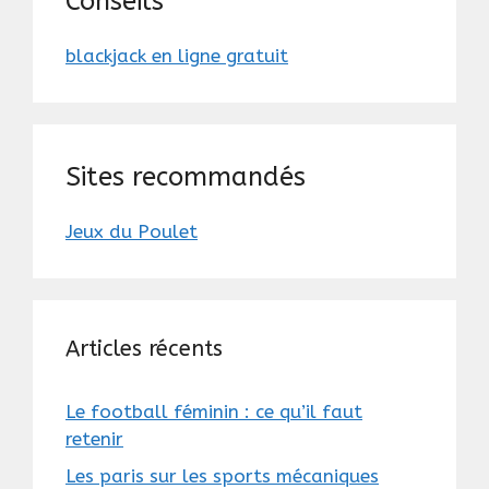
Conseils
blackjack en ligne gratuit
Sites recommandés
Jeux du Poulet
Articles récents
Le football féminin : ce qu’il faut
retenir
Les paris sur les sports mécaniques