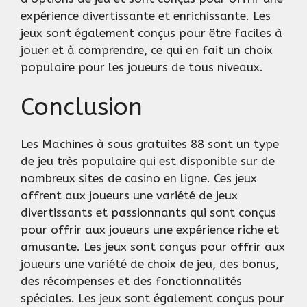
expérience divertissante et enrichissante. Les
jeux sont également conçus pour être faciles à
jouer et à comprendre, ce qui en fait un choix
populaire pour les joueurs de tous niveaux.
Conclusion
Les Machines à sous gratuites 88 sont un type
de jeu très populaire qui est disponible sur de
nombreux sites de casino en ligne. Ces jeux
offrent aux joueurs une variété de jeux
divertissants et passionnants qui sont conçus
pour offrir aux joueurs une expérience riche et
amusante. Les jeux sont conçus pour offrir aux
joueurs une variété de choix de jeu, des bonus,
des récompenses et des fonctionnalités
spéciales. Les jeux sont également conçus pour