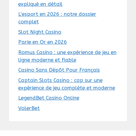
expliqué en détail
L’esport en 2026 : notre dossier
complet
Slot Night Casino
Parie en Or en 2026
Romus Casino : une expérience de jeu en
ligne moderne et fiable
Casino Sans Dépôt Pour Français
Captain Slots Casino : cap sur une
expérience de jeu complète et moderne
LegendBet Casino Online
VolerBet