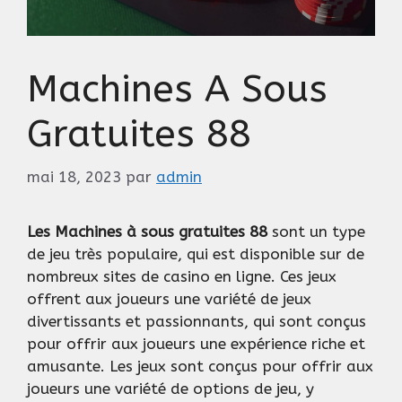
Machines A Sous
Gratuites 88
mai 18, 2023
par
admin
Les Machines à sous gratuites 88
sont un type
de jeu très populaire, qui est disponible sur de
nombreux sites de casino en ligne. Ces jeux
offrent aux joueurs une variété de jeux
divertissants et passionnants, qui sont conçus
pour offrir aux joueurs une expérience riche et
amusante. Les jeux sont conçus pour offrir aux
joueurs une variété de options de jeu, y