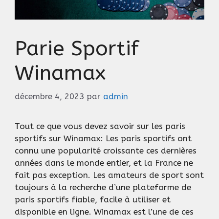
Parie Sportif
Winamax
décembre 4, 2023
par
admin
Tout ce que vous devez savoir sur les paris
sportifs sur Winamax: Les paris sportifs ont
connu une popularité croissante ces dernières
années dans le monde entier, et la France ne
fait pas exception. Les amateurs de sport sont
toujours à la recherche d’une plateforme de
paris sportifs fiable, facile à utiliser et
disponible en ligne. Winamax est l’une de ces