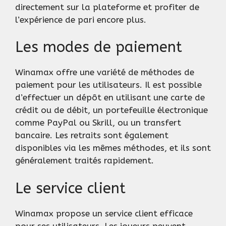
directement sur la plateforme et profiter de
l’expérience de pari encore plus.
Les modes de paiement
Winamax offre une variété de méthodes de
paiement pour les utilisateurs. Il est possible
d’effectuer un dépôt en utilisant une carte de
crédit ou de débit, un portefeuille électronique
comme PayPal ou Skrill, ou un transfert
bancaire. Les retraits sont également
disponibles via les mêmes méthodes, et ils sont
généralement traités rapidement.
Le service client
Winamax propose un service client efficace
pour ses utilisateurs. Les joueurs peuvent